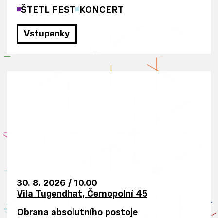
al
ŠTETL FEST
KONCERT
ší
m
Vstupenky
i
in
fo
r
m
a
c
e
m
i,
kt
30. 8. 2026
/
10.00
er
Vila Tugendhat, Černopolní 45
é
Obrana absolutního postoje
js