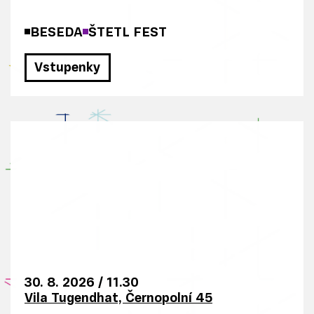
te
BESEDA
ŠTETL FEST
ji
m
Vstupenky
p
o
s
k
yt
li
n
e
b
o
kt
30. 8. 2026
/
11.30
er
Vila Tugendhat, Černopolní 45
é