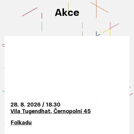
í
je
Akce
m
o
h
o
u
k
o
m
bi
n
o
28. 8. 2026
/
18.30
v
Vila Tugendhat, Černopolní 45
at
s
Folkadu
d