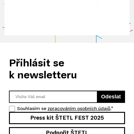
s
s
e
s
bí
ra
li
př
Přihlásit se
i
k newsletteru
u
ží
v
Odeslat
á
ní
Souhlasím se
zpracováním osobních údajů
.
*
je
Press kit ŠTETL FEST 2025
jic
h
Podpořit ŠTETL