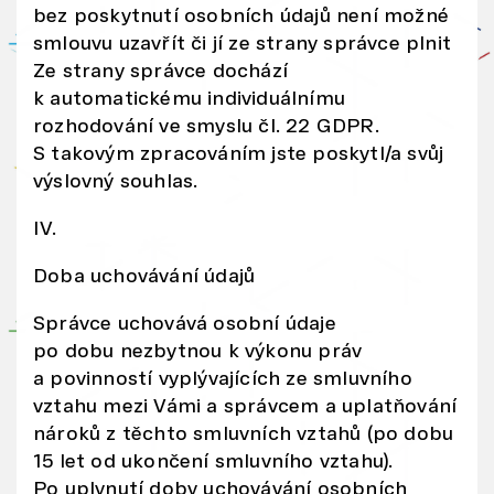
m
bez poskytnutí osobních údajů není možné
i
smlouvu uzavřít či jí ze strany správce plnit
sí
Ze strany správce dochází
k automatickému individuálnímu
tě
rozhodování ve smyslu čl. 22 GDPR.
m
S takovým zpracováním jste poskytl/a svůj
i,
výslovný souhlas.
re
kl
IV.
a
Doba uchovávání údajů
m
ní
Správce uchovává osobní údaje
m
po dobu nezbytnou k výkonu práv
i
a povinností vyplývajících ze smluvního
a
vztahu mezi Vámi a správcem a uplatňování
a
nároků z těchto smluvních vztahů (po dobu
n
15 let od ukončení smluvního vztahu).
al
Po uplynutí doby uchovávání osobních