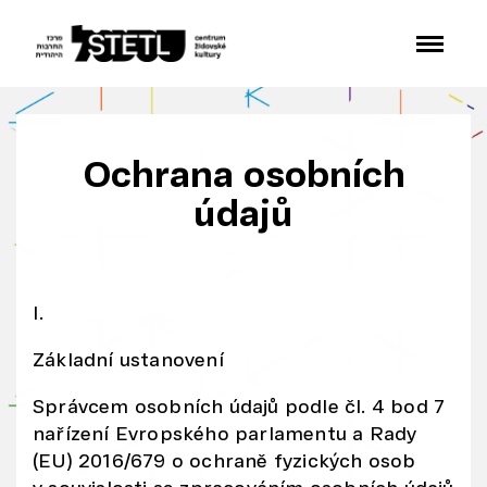
o
v
ý
c
h
Ochrana osobních
st
rá
údajů
n
e
k.
I.
In
fo
Základní ustanovení
r
m
Správcem osobních údajů podle čl. 4 bod 7
a
nařízení Evropského parlamentu a Rady
c
(EU) 2016/679 o ochraně fyzických osob