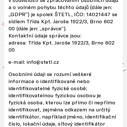
v souvislosti se zpracováním osobních údajů
e
a o volném pohybu těchto údajů (dále jen:
o
„GDPR”) je spolek ŠTETL, IČO: 14021447 se
pr
sídlem Třída Kpt. Jaroše 1922/3, Brno 602
o
00 (dále jen: „správce“).
v
Kontaktní údaje správce jsou:
o
adresa: Třída Kpt. Jaroše 1922/3, Brno 602
z
00
u
a
e-mail: info@stetl.cz
u
Osobními údaji se rozumí veškeré
ží
informace o identifikované nebo
v
identifikovatelné fyzické osobě;
á
identifikovatelnou fyzickou osobou je
ní
fyzická osoba, kterou lze přímo či nepřímo
w
identifikovat, zejména odkazem na určitý
e
identifikátor, například jméno, identifikační
b
číslo, lokační údaje, síťový identifikátor