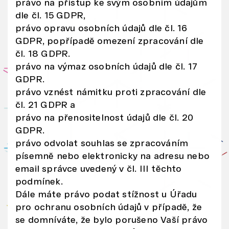
o
právo na přístup ke svým osobním údajům
dle čl. 15 GDPR,
h
právo opravu osobních údajů dle čl. 16
o
GDPR, popřípadě omezení zpracování dle
u
čl. 18 GDPR.
k
právo na výmaz osobních údajů dle čl. 17
o
GDPR.
m
právo vznést námitku proti zpracování dle
bi
čl. 21 GDPR a
n
právo na přenositelnost údajů dle čl. 20
o
GDPR.
v
právo odvolat souhlas se zpracováním
at
písemně nebo elektronicky na adresu nebo
s
email správce uvedený v čl. III těchto
d
podmínek.
Dále máte právo podat stížnost u Úřadu
al
pro ochranu osobních údajů v případě, že
ší
se domníváte, že bylo porušeno Vaší právo
m