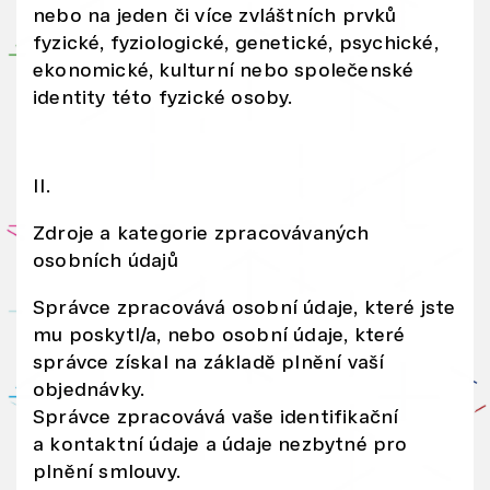
o
nebo na jeden či více zvláštních prvků
fyzické, fyziologické, genetické, psychické,
v
ekonomické, kulturní nebo společenské
ý
identity této fyzické osoby.
c
h
st
II.
rá
n
Zdroje a kategorie zpracovávaných
e
osobních údajů
k
Správce zpracovává osobní údaje, které jste
V
mu poskytl/a, nebo osobní údaje, které
á
správce získal na základě plnění vaší
m
objednávky.
i
Správce zpracovává vaše identifikační
js
a kontaktní údaje a údaje nezbytné pro
o
plnění smlouvy.
u