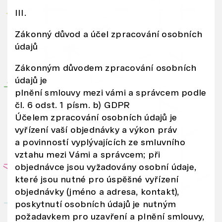
s
III.
dí
Zákonný důvod a účel zpracování osobních
le
údajů
n
y
Zákonným důvodem zpracování osobních
s
údajů je
n
plnění smlouvy mezi vámi a správcem podle
čl. 6 odst. 1 písm. b) GDPR
a
Účelem zpracování osobních údajů je
ši
vyřízení vaší objednávky a výkon práv
m
a povinností vyplývajících ze smluvního
i
vztahu mezi Vámi a správcem; při
s
objednávce jsou vyžadovány osobní údaje,
o
které jsou nutné pro úspěšné vyřízení
ci
objednávky (jméno a adresa, kontakt),
ál
poskytnutí osobních údajů je nutným
ní
požadavkem pro uzavření a plnění smlouvy,