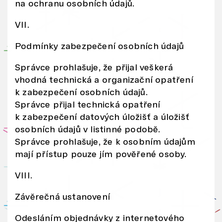
na ochranu osobních údajů.
i
in
VII.
fo
Podmínky zabezpečení osobních údajů
r
m
Správce prohlašuje, že přijal veškerá
a
vhodná technická a organizační opatření
c
k zabezpečení osobních údajů.
e
Správce přijal technická opatření
m
k zabezpečení datových úložišť a úložišť
i,
osobních údajů v listinné podobě.
kt
Správce prohlašuje, že k osobním údajům
mají přístup pouze jím pověřené osoby.
er
é
VIII.
js
te
Závěrečná ustanovení
ji
Odesláním objednávky z internetového
m