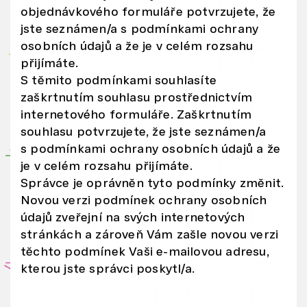
objednávkového formuláře potvrzujete, že
p
jste seznámen/a s podmínkami ochrany
o
osobních údajů a že je v celém rozsahu
s
přijímáte.
k
S těmito podmínkami souhlasíte
yt
zaškrtnutím souhlasu prostřednictvím
li
internetového formuláře. Zaškrtnutím
n
souhlasu potvrzujete, že jste seznámen/a
e
s podmínkami ochrany osobních údajů a že
b
je v celém rozsahu přijímáte.
Správce je oprávněn tyto podmínky změnit.
o
Novou verzi podmínek ochrany osobních
kt
údajů zveřejní na svých internetových
er
stránkách a zároveň Vám zašle novou verzi
é
těchto podmínek Vaši e-mailovou adresu,
o
kterou jste správci poskytl/a.
V
á