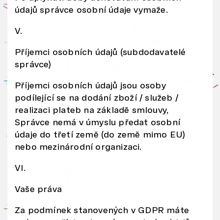
yt
údajů správce osobní údaje vymaže.
ic
V.
k
ý
Příjemci osobních údajů (subdodavatelé
m
správce)
i
Příjemci osobních údajů jsou osoby
p
podílející se na dodání zboží / služeb /
ar
realizaci plateb na základě smlouvy,
tn
Správce nemá v úmyslu předat osobní
er
údaje do třetí země (do země mimo EU)
y,
nebo mezinárodní organizaci.
kt
VI.
eř
í
Vaše práva
je
m
Za podmínek stanovených v GDPR máte