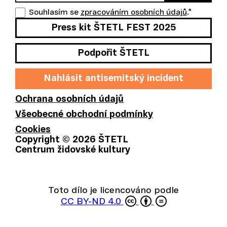
ní
Souhlasím se
zpracováním osobních údajů
.
*
je
Press kit ŠTETL FEST 2025
jic
h
Podpořit ŠTETL
sl
Nahlásit antisemitský incident
u
ž
Ochrana osobních údajů
e
Všeobecné obchodní podmínky
b.
Cookies
Copyright ©
2026
ŠTETL
Centrum židovské kultury
OVOLIT VŠE
Toto dílo je licencováno podle
CC BY-ND 4.0
Vlastní
EN