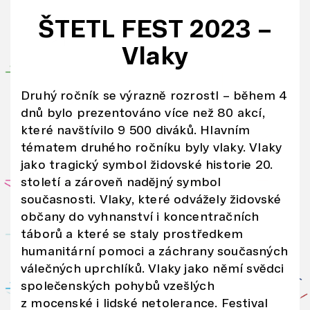
i
ŠTETL FEST 2023 –
js
Vlaky
o
u
s
Druhý ročník se výrazně rozrostl – během 4
dí
dnů bylo prezentováno více než 80 akcí,
le
které navštívilo 9 500 diváků. Hlavním
tématem druhého ročníku byly vlaky. Vlaky
n
jako tragický symbol židovské historie 20.
y
století a zároveň nadějný symbol
s
současnosti. Vlaky, které odvážely židovské
n
občany do vyhnanství i koncentračních
a
táborů a které se staly prostředkem
ši
humanitární pomoci a záchrany současných
m
válečných uprchlíků. Vlaky jako němí svědci
i
společenských pohybů vzešlých
s
z mocenské i lidské netolerance. Festival