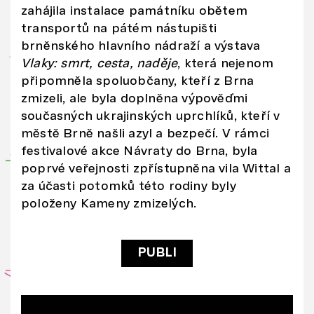
o
zahájila instalace památníku obětem
ci
transportů na pátém nástupišti
ál
brněnského hlavního nádraží a výstava
ní
Vlaky: smrt, cesta, naděje
, která nejenom
připomněla spoluobčany, kteří z Brna
m
zmizeli, ale byla doplněna výpověďmi
i
současných ukrajinských uprchlíků, kteří v
sí
městě Brně našli azyl a bezpečí. V rámci
tě
festivalové akce Návraty do Brna, byla
m
poprvé veřejnosti zpřístupněna vila Wittal a
i,
za účasti potomků této rodiny byly
re
položeny Kameny zmizelých.
kl
a
m
PUBLI
ní
m
i